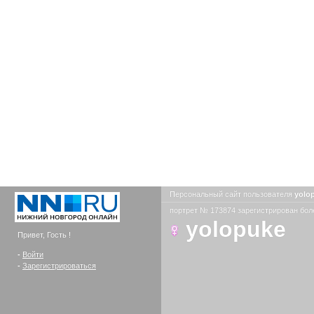
Персональный сайт пользователя
yolo
портрет № 173874 зарегистрирован боле
yolopuke
Привет, Гость !
-
Войти
-
Зарегистрироваться