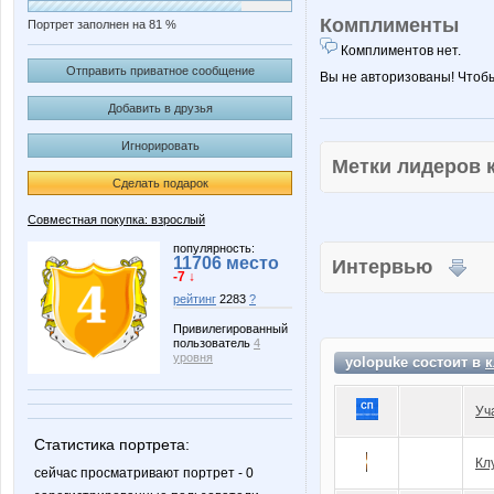
Комплименты
Портрет заполнен на 81 %
Комплиментов нет.
Отправить приватное сообщение
Вы не авторизованы! Чтоб
Добавить в друзья
Игнорировать
Метки лидеров
Сделать подарок
Совместная покупка: взрослый
популярность:
11706 место
Интервью
-7 ↓
рейтинг
2283
?
Привилегированный
пользователь
4
уровня
yolopuke состоит в
к
Уч
Статистика портрета:
Кл
сейчас просматривают портрет - 0